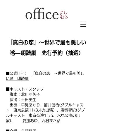
「真白の恋」～世界で最も美しい
湾―朗読劇 先行予約（抽選）
■公式HP：
「真白の恋」～世界で最も美し
い湾―朗読劇
■キャスト・スタッフ
脚本：北川亜矢子
演出：土田英生
出演：早見あかり、浦井健治(ダブルキャス
ト 東京公演11/3,4の出演）、廣瀬智紀(ダブ
ルキャスト 東京公演11/5、氷見公演の出
演)、 愛加あゆ、西村まさ彦