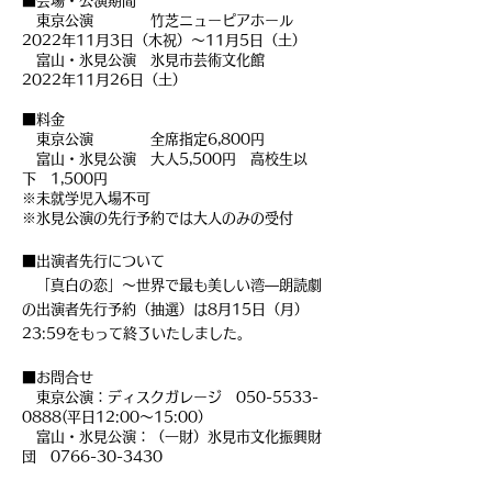
■
会場・公演期間
東京公演 竹芝ニューピアホール
2022年11月3日（木祝）～11月5日（土）
富山・氷見公演 氷見市芸術文化館
2022年11月26日（土）
■料金
東京公演 全席指定6,800円
富山・氷見公演 大人5,500円 高校生以
下 1,500円
※未就学児入場不可
※氷見公演の先行予約では大人のみの受付
■出演者先行について
「真白の恋」～世界で最も美しい湾―朗読劇
の出演者先行予約（抽選）は8月15日（月）
23:59をもって終了いたしました。
■お問合せ
東京公演：ディスクガレージ 050-5533-
0888(平日12:00～15:00）
富山・氷見公演：（一財）氷見市文化振興財
団 0766-30-3430