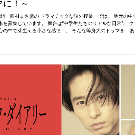
マに！～
番組「西村まさ彦の ドラマチックな課外授業」では、 地元の
学生たちのリアルな日常”。 クラスメイトとの何気ない会話、放
心の中で芽生える小さな感情…。 そんな等身大のドラマを、
俳優 西村まさ彦のナレーションとともに、番組で放送される予定
 × 全15話） 全体で約25,000〜30,000字（ト書きを含む） 弊社指定フォ
話7ページ前後・全体で約90〜100ページ） ※指定フォーマッ
通）……1種・150字程度 本編後ナレーション（第1〜14話共
ョン……1種・150字程度