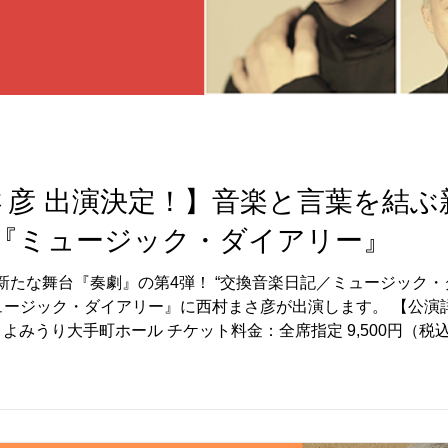
さ彦 出演決定！】音楽と言葉を結ぶ
l.4『ミュージック・ダイアリー』
新たな舞台『奏劇』の第4弾！ “交換音楽日記／ミュージック・
土) 11:00～ 公式サイト：https://tspnet.co.jp/sougek
換する姿を描いたリーディング音楽舞台！ 世界のどこかでは常に続けられている戦
ック・ダイアリー』は、敵国同士で恋人になった男女が、戦争
がら、音楽を通して“交換音楽日記／ミュージック・ダイアリー