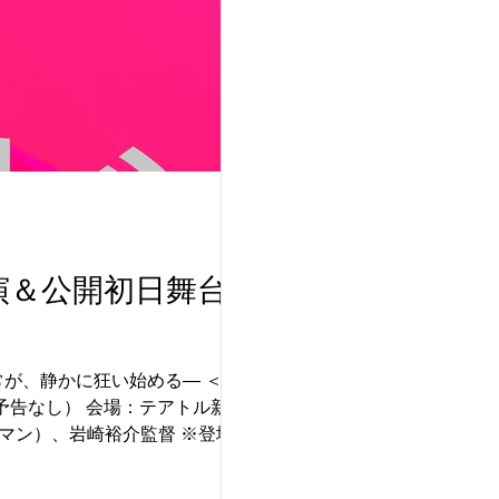
演＆公開初日舞台挨
静かに狂い始める― ＜公開
（予告なし） 会場：テアトル新宿
マン）、岩崎裕介監督 ※登壇者は
トの販売方法などの詳細は、公式サ
唐田えりか 西村まさ彦 監督・脚