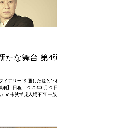
新たな舞台 第4弾
ダイアリー”を通した愛と平和の物
i-2025 戦争で離れ離れになった男女が、 愛
という抗えない強大な力に翻弄され
”で心を通わせ、言葉を交わし合う