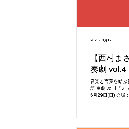
2025年3月17日
【西村ま
奏劇 vo
音楽と言葉を結ぶ
語 奏劇 vol.4『ミュージック・ダイアリー』に西村まさ彦が出演します。 【公演詳細】 日程：2025年6月20日(金)～
6月29日(日) 会場：よみうり大手町ホール チケット料金：全席指定 9,500円（税込）※未就学児入場不可 一般発
売：2025年5月17日(
と平和を求めて音楽日記を交
争。 『ミュージ
離れ離れになりな