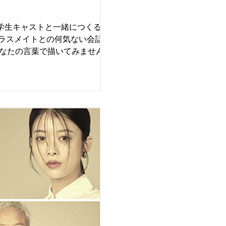
中学生キャストと一緒につくる新作
あなたの言葉で描いてみませんか？
です。 ●【募集内容】 15話構成
トは応募フォームよりダウンロード
通）……1種・150字程度 最終話エ