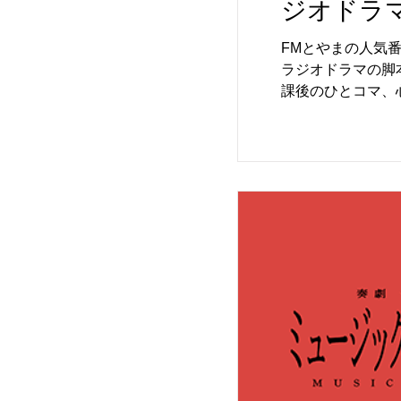
ジオドラ
FMとやまの人気
ラジオドラマの脚本を募集しています。 舞台は“中
課後のひとコマ、
選ばれた作品は、
のオリジナルラジオドラマ脚本（1話 約6分
ーマット使用（1
をしてください。 ●【ナレーションについて】 俳優 西村まさ彦が担当するナレーションもご執筆ください。 導入ナ
レーション（全話共
ンディングナレーシ