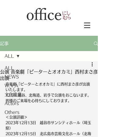
記事
ALL
ALL
公演 音楽劇「ピーターとオオカミ」西村まさ彦
NEWS
出演
音楽劇「ピーターとオオカミ」に西村まさ彦が出演
W.V.A
いたします。
文化事業
12月に越谷、北海道、岩手で公演をおこないます。
皆様のご来場を心待ちにしております。
Actors
Others
＜公演詳細＞
2023年12月13日　越谷市サンシティホール（埼玉
県）
2023年12月15日　北広島市芸術文化ホール（北海