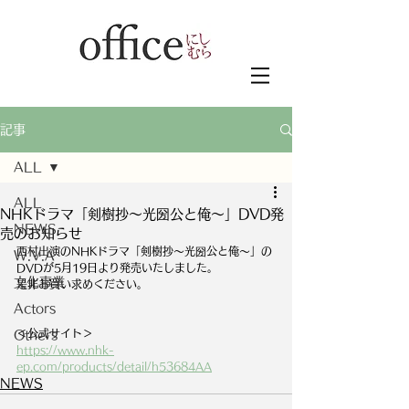
記事
ALL
ALL
NHKドラマ「剣樹抄～光圀公と俺～」DVD発
NEWS
売のお知らせ
西村出演のNHKドラマ「剣樹抄～光圀公と俺～」の
W.V.A
DVDが5月19日より発売いたしました。
文化事業
是非お買い求めください。
Actors
＜公式サイト＞
Others
https://www.nhk-
ep.com/products/detail/h53684AA
NEWS