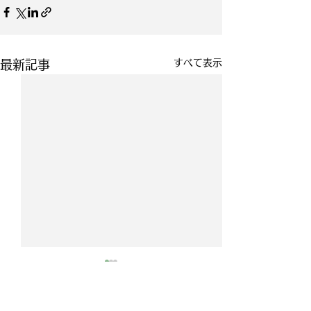
すべて表示
最新記事
映画『お終活3 幸春！人
生メモリーズ』出演