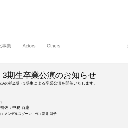
化事業
Actors
Others
2期・3期生卒業公演のお知らせ
W.V.Aの第2期・3期生による卒業公演を開催いたします。
夢』
出補佐：中易 百恵
曲：メンデルスゾーン　作：新井 鷗子