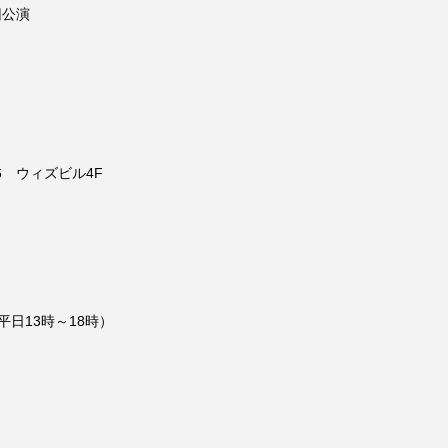
回公演
6　ウィズビル4F
17（平日13時～18時）