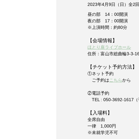
2023年4月9日（日）全2
昼の部　14：00開演
夜の部　17：00開演
※上演時間：約80分
【会場情報】
ほとり座ライブホール
住所：富山市総曲輪3-3-1
【チケット予約方法】
​①ネット予約
　ご予約は
こちら
から
②電話予約
　TEL : 050-3692-16
【入場料】
全席自由
一律　1,000円
※未就学児不可