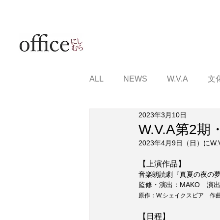
ALL
NEWS
W.V.A
文
2023年3月10日
W.V.A第
2023年4月9日（日）に
【上演作品】
音楽朗読劇『真夏の夜の
監修・演出：MAKO　演
原作：W.シェイクスピア　作
【日程】