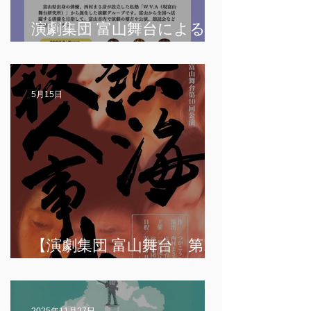
演劇集団 富山舞台による
【朗読会】を開催します。
5月15日
【演劇集団 富山舞台 第10
回公演】「熱海殺人事件」
2025年11月27日