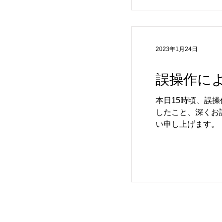
ーマット使用（1
をしてください。 ●【ナレーションについて】 俳優 西村まさ彦が担当するナレーションもご執筆ください。 導入ナ
レーション（全話共
ンディングナレーシ
2023年1月24日
誤操作に
本日15時頃、誤
したこと、深くお
い申し上げます。