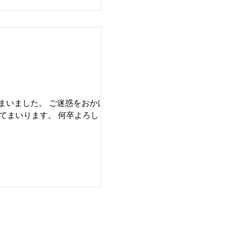
トは応募フォームよりダウンロード
通）……1種・150字程度 最終話エ
まいました。 ご迷惑をおかけしま
てまいります。 何卒よろしくお願