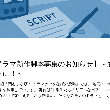
ドラマ新作脚本募集のお知らせ】～
マに！～
番組「西村まさ彦の ドラマチックな課外授業」では、 地元の
学生たちのリアルな日常”。 クラスメイトとの何気ない会話、放
心の中で芽生える小さな感情…。 そんな等身大のドラマを、
俳優 西村まさ彦のナレーションとともに、番組で放送される予定
 × 全15話） 全体で約25,000〜30,000字（ト書きを含む） 弊社指定フォ