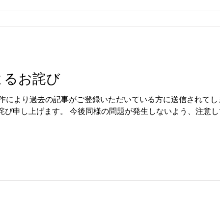
話7ページ前後・全体で約90〜100ページ） ※指定フォーマッ
通）……1種・150字程度 本編後ナレーション（第1〜14話共
ョン……1種・150字程度
よるお詫び
操作により過去の記事がご登録いただいている方に送信されてし
詫び申し上げます。 今後同様の問題が発生しないよう、注意し