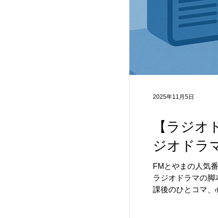
2025年11月5日
【ラジオ
ジオドラ
FMとやまの人気
ラジオドラマの脚本を募集しています。 舞台は“中
課後のひとコマ、
選ばれた作品は、
のオリジナルラジオドラマ脚本（1話 約6分