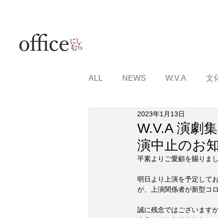
ALL
NEWS
W.V.A
文
2023年1月13日
W.V.A 
演中止のお
平素よりご愛顧を賜りま
明日より上演を予定して
が、上演関係者が新型コ
誠に残念ではございますが