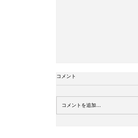
コメント
コメントを追加…
【メンバー募集！】輝け! ア
クティヴシニアのための演劇